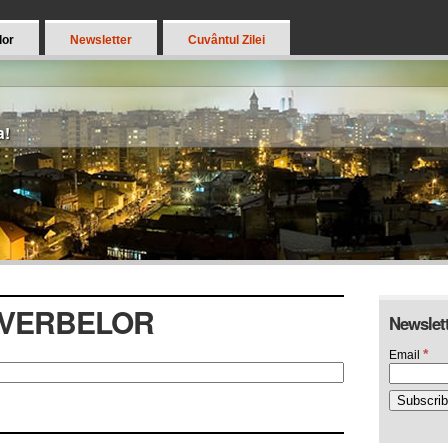
lor
Newsletter
Cuvântul Zilei
a!
VERBELOR
Newslett
*
Email