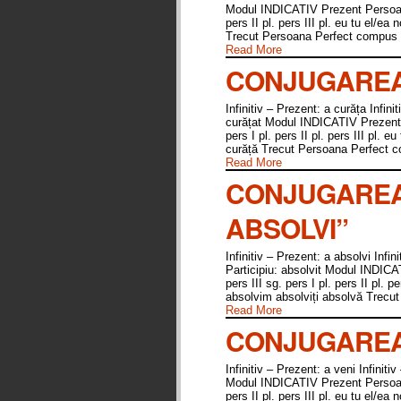
Modul INDICATIV Prezent Persoana 
pers II pl. pers III pl. eu tu el/e
Trecut Persoana Perfect compus 
Read More
CONJUGAREA
Infinitiv – Prezent: a curăța Infini
curățat Modul INDICATIV Prezent P
pers I pl. pers II pl. pers III pl. e
curăță Trecut Persoana Perfect c
Read More
CONJUGAREA
ABSOLVI”
Infinitiv – Prezent: a absolvi Infin
Participiu: absolvit Modul INDICA
pers III sg. pers I pl. pers II pl. p
absolvim absolviți absolvă Trecu
Read More
CONJUGAREA 
Infinitiv – Prezent: a veni Infiniti
Modul INDICATIV Prezent Persoana 
pers II pl. pers III pl. eu tu el/ea