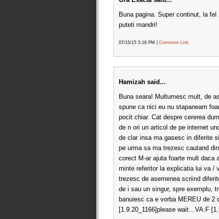
Buna pagina. Super continut, la fel 
puteti mandri!
07/15/15 3:16 PM |
Comment Link
Hamizah said...
Buna seara! Multumesc mult, de as
spune ca nici eu nu stapaneam foarte
pocit chiar. Cat despre cererea dum
de n ori un articol de pe internet 
de clar insa ma gasesc in diferite s
pe urma sa ma trezesc cautand din 
corect M-ar ajuta foarte mult daca 
minte referitor la explicatia lui va /
trezesc de asemenea scriind diferit
de i sau un singur, spre exemplu, tr
banuiesc ca e vorba MEREU de 2 de
[1.9.20_1166]please wait…VA:F [1.