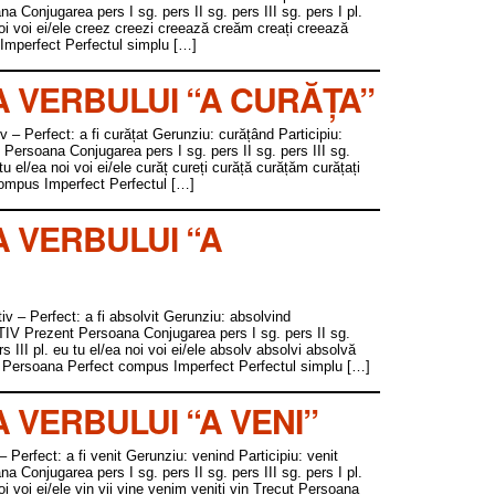
Conjugarea pers I sg. pers II sg. pers III sg. pers I pl.
a noi voi ei/ele creez creezi creează creăm creați creează
Imperfect Perfectul simplu […]
 VERBULUI “A CURĂȚA”
tiv – Perfect: a fi curățat Gerunziu: curățând Participiu:
ersoana Conjugarea pers I sg. pers II sg. pers III sg.
u tu el/ea noi voi ei/ele curăț cureți curăță curățăm curățați
ompus Imperfect Perfectul […]
 VERBULUI “A
itiv – Perfect: a fi absolvit Gerunziu: absolvind
TIV Prezent Persoana Conjugarea pers I sg. pers II sg.
ers III pl. eu tu el/ea noi voi ei/ele absolv absolvi absolvă
t Persoana Perfect compus Imperfect Perfectul simplu […]
VERBULUI “A VENI”
v – Perfect: a fi venit Gerunziu: venind Participiu: venit
Conjugarea pers I sg. pers II sg. pers III sg. pers I pl.
 noi voi ei/ele vin vii vine venim veniți vin Trecut Persoana