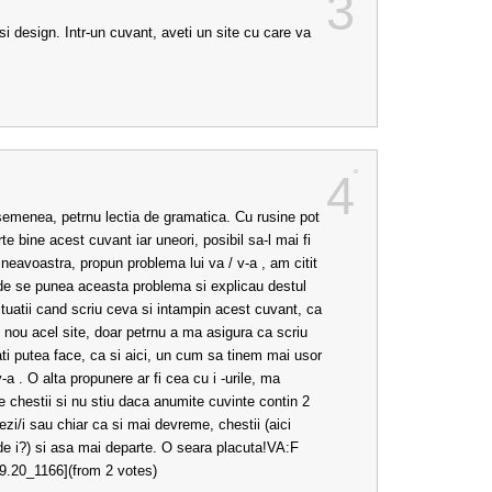
3
si design. Intr-un cuvant, aveti un site cu care va
4
emenea, petrnu lectia de gramatica. Cu rusine pot
 bine acest cuvant iar uneori, posibil sa-l mai fi
neavoastra, propun problema lui va / v-a , am citit
unde se punea aceasta problema si explicau destul
ituatii cand scriu ceva si intampin acest cuvant, ca
nou acel site, doar petrnu a ma asigura ca scriu
ati putea face, ca si aici, un cum sa tinem mai usor
 v-a . O alta propunere ar fi cea cu i -urile, ma
e chestii si nu stiu daca anumite cuvinte contin 2
ezi/i sau chiar ca si mai devreme, chestii (aici
 i?) si asa mai departe. O seara placuta!VA:F
9.20_1166](from 2 votes)