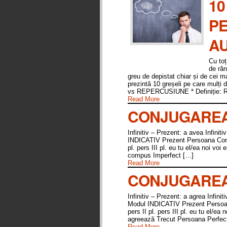
10
PE
AU
Cu toț
de rân
greu de depistat chiar și de cei ma
prezintă 10 greșeli pe care mulți
vs REPERCUSIUNE * Definiție:
Read More
CONJUGAREA 
Infinitiv – Prezent: a avea Infinit
INDICATIV Prezent Persoana Conjuga
pl. pers III pl. eu tu el/ea noi vo
compus Imperfect […]
Read More
CONJUGAREA
Infinitiv – Prezent: a agrea Infini
Modul INDICATIV Prezent Persoana 
pers II pl. pers III pl. eu tu el/e
agreează Trecut Persoana Perfec
Read More