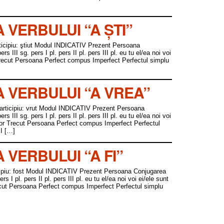
VERBULUI “A ȘTI”
Participiu: ştiut Modul INDICATIV Prezent Persoana
s III sg. pers I pl. pers II pl. pers III pl. eu tu el/ea noi voi
tiu Trecut Persoana Perfect compus Imperfect Perfectul simplu
VERBULUI “A VREA”
 Participiu: vrut Modul INDICATIV Prezent Persoana
s III sg. pers I pl. pers II pl. pers III pl. eu tu el/ea noi voi
 vor Trecut Persoana Perfect compus Imperfect Perfectul
 I […]
VERBULUI “A FI”
rticipiu: fost Modul INDICATIV Prezent Persoana Conjugarea
ers I pl. pers II pl. pers III pl. eu tu el/ea noi voi ei/ele sunt
ecut Persoana Perfect compus Imperfect Perfectul simplu