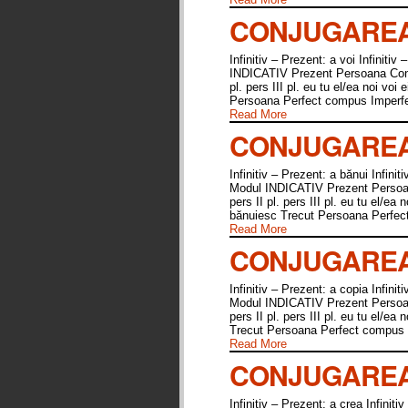
CONJUGAREA 
Infinitiv – Prezent: a voi Infinitiv
INDICATIV Prezent Persoana Conjuga
pl. pers III pl. eu tu el/ea noi voi
Persoana Perfect compus Imperf
Read More
CONJUGAREA 
Infinitiv – Prezent: a bănui Infinit
Modul INDICATIV Prezent Persoana 
pers II pl. pers III pl. eu tu el/e
bănuiesc Trecut Persoana Perfec
Read More
CONJUGAREA 
Infinitiv – Prezent: a copia Infinit
Modul INDICATIV Prezent Persoana 
pers II pl. pers III pl. eu tu el/e
Trecut Persoana Perfect compus 
Read More
CONJUGAREA 
Infinitiv – Prezent: a crea Infiniti