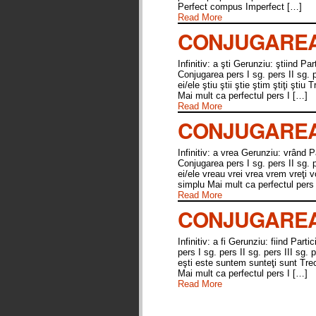
Perfect compus Imperfect […]
Read More
CONJUGAREA 
Infinitiv: a şti Gerunziu: ştiind 
Conjugarea pers I sg. pers II sg. per
ei/ele ştiu ştii ştie ştim ştiţi ş
Mai mult ca perfectul pers I […]
Read More
CONJUGAREA 
Infinitiv: a vrea Gerunziu: vrând
Conjugarea pers I sg. pers II sg. per
ei/ele vreau vrei vrea vrem vreţi
simplu Mai mult ca perfectul pers
Read More
CONJUGAREA 
Infinitiv: a fi Gerunziu: fiind Pa
pers I sg. pers II sg. pers III sg. p
eşti este suntem sunteţi sunt Tr
Mai mult ca perfectul pers I […]
Read More