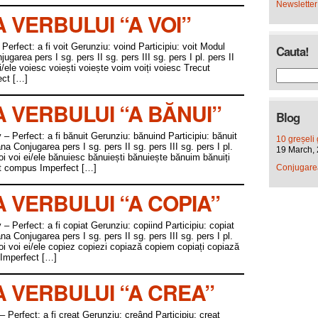
Newsletter
VERBULUI “A VOI”
 – Perfect: a fi voit Gerunziu: voind Participiu: voit Modul
Cauta!
rea pers I sg. pers II sg. pers III sg. pers I pl. pers II
 ei/ele voiesc voiești voiește voim voiți voiesc Trecut
ect […]
VERBULUI “A BĂNUI”
Blog
iv – Perfect: a fi bănuit Gerunziu: bănuind Participiu: bănuit
10 greșeli 
Conjugarea pers I sg. pers II sg. pers III sg. pers I pl.
19 March,
a noi voi ei/ele bănuiesc bănuiești bănuiește bănuim bănuiți
t compus Imperfect […]
Conjugarea 
VERBULUI “A COPIA”
iv – Perfect: a fi copiat Gerunziu: copiind Participiu: copiat
Conjugarea pers I sg. pers II sg. pers III sg. pers I pl.
a noi voi ei/ele copiez copiezi copiază copiem copiați copiază
Imperfect […]
VERBULUI “A CREA”
v – Perfect: a fi creat Gerunziu: creând Participiu: creat