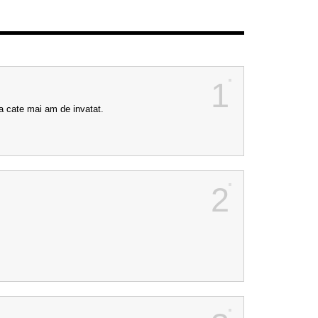
1
a cate mai am de invatat.
2