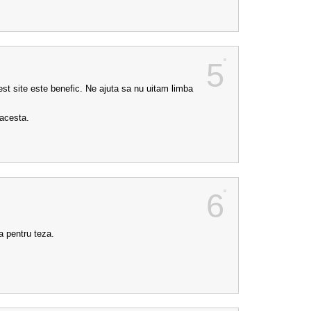
5
est site este benefic. Ne ajuta sa nu uitam limba
 acesta.
6
-a pentru teza.