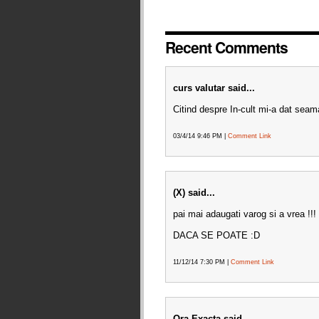
Recent Comments
curs valutar said...
Citind despre In-cult mi-a dat seam
03/4/14 9:46 PM |
Comment Link
(X) said...
pai mai adaugati varog si a vrea !!!
DACA SE POATE :D
11/12/14 7:30 PM |
Comment Link
Ora Exacta said...