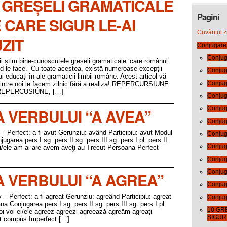
 GREȘELI GRAMATICALE
Pagini
 CARE SIGUR LE-AI
Cuvântul zi
ZIT
Conjugare
Conjuga
ii știm bine-cunoscutele greșeli gramaticale ‘care românul
d le face.’ Cu toate acestea, există numeroase excepții
Conjug
i educați în ale gramaticii limbii române. Acest articol vă
Conjuga
 dintre noi le facem zilnic fără a realiza! REPERCURSIUNE
 REPERCUSIÚNE, […]
Conjuga
Conjuga
VERBULUI “A AVEA”
Conjug
iv – Perfect: a fi avut Gerunziu: având Participiu: avut Modul
Conjuga
rea pers I sg. pers II sg. pers III sg. pers I pl. pers II
Conjug
i ei/ele am ai are avem aveţi au Trecut Persoana Perfect
Conjug
Conjuga
 VERBULUI “A AGREA”
Conjug
tiv – Perfect: a fi agreat Gerunziu: agreând Participiu: agreat
Conjug
Conjugarea pers I sg. pers II sg. pers III sg. pers I pl.
10 GR
a noi voi ei/ele agreez agreezi agreează agreăm agreați
SIGUR 
t compus Imperfect […]