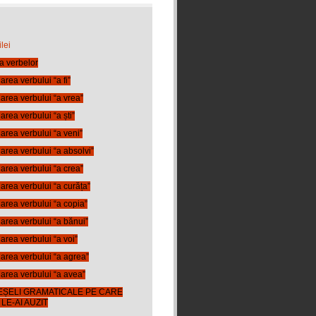
lei
a verbelor
rea verbului “a fi”
area verbului “a vrea”
rea verbului “a ști”
rea verbului “a veni”
rea verbului “a absolvi”
area verbului “a crea”
rea verbului “a curăța”
area verbului “a copia”
area verbului “a bănui”
rea verbului “a voi”
area verbului “a agrea”
area verbului “a avea”
EȘELI GRAMATICALE PE CARE
LE-AI AUZIT