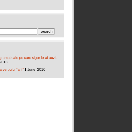
gramaticale pe care sigur le-ai auzit
 2018
verbului “a fi”
1 June, 2010