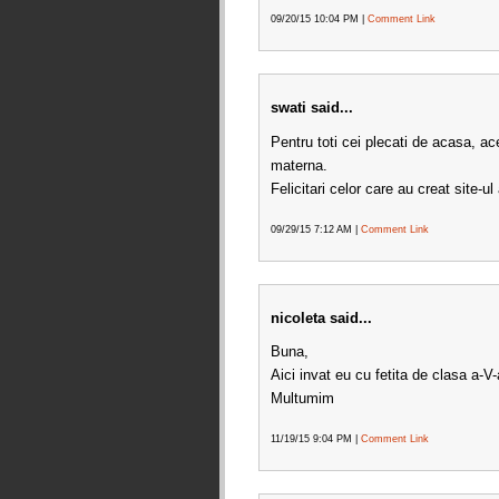
09/20/15 10:04 PM |
Comment Link
swati said...
Pentru toti cei plecati de acasa, ac
materna.
Felicitari celor care au creat site-ul
09/29/15 7:12 AM |
Comment Link
nicoleta said...
Buna,
Aici invat eu cu fetita de clasa a-V
Multumim
11/19/15 9:04 PM |
Comment Link